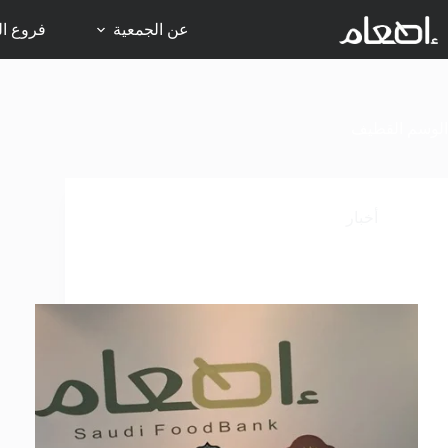
لتجاوز
لى
عن الجمعية
فروع ال
لمحتوى
الوسم
القطيف
أخبار
«القطيف المركزي» و«إطعام» شريكان في حفظ
النعمة