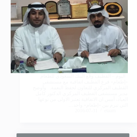
اليوم – القطيف وقّع البنك السعودي للطعام
«إطعام» فرع القطيف اتفاقية مع مستشفى
القطيف المركزي للتعاون لحفظ النعمة. وأوضح
مدير مستشفى القطيف المركزي الدكتور كامل
العباد، أمس ان الاتفاقية تعتبر الاولى من نوعها
التي تبرم بين «إطعام» وأحد…
2016-07-31
etaam