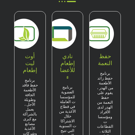
حفظ
نادي
أوت
النعمة
إطعام
ليت
للأعضا
إطعام
برنامج
ء
حفظ زائد
برنامج
الأطعمة
حفظ فاقد
برنامج
من الهدر ،
الأطعمة
العضوية
يقوم على
الجافة
للمؤسسا
حفظ
وطويلة
ت العاملة
النعمة من
الأجل ،
في قطاع
الهدر لدى
يعمل
الأغذية من
الأفراد
بالشراكة
خلال
ومؤسسا
مع كبرى
الاشتراكا
ت
مصانع
ت السنوية
القطاعات
الأغذية
التي تتيح
الثلاثة ،
وشركات