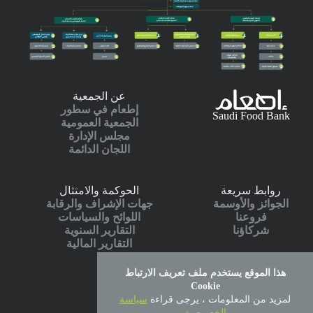
عن الجمعية
إطعام في سطور
Saudi Food Bank
الجمعية العمومية
مجلس الإدارة
اللجان الدائمة
روابط سريعة
الحوكمة والامتثال
الجوائز والأوسمة
جهات الإشراف والرقابة
فروعنا
اللوائح والسياسات
شركاؤنا
التقارير السنوية
التقارير المالية
هذا الموقع يستخدم ملف تعريف الارتباط
الخدمات الالكترونية
Cookie
أطلب إطعام
لمزيد من المعلومات ، يرجى قراءة
سياسة
منصة التبرع
الخصوصية