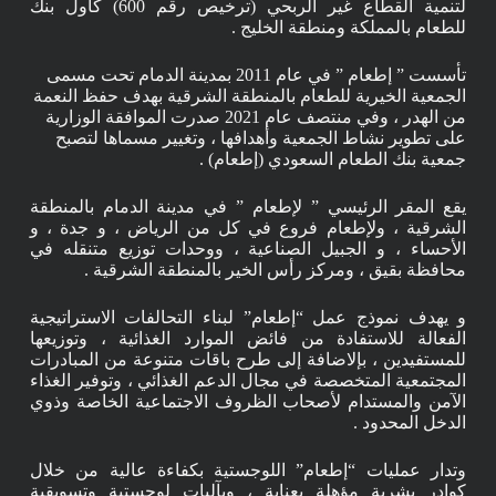
لتنمية القطاع غير الربحي (ترخيص رقم 600) كأول بنك
للطعام بالمملكة ومنطقة الخليج .
تأسست ” إطعام ” في عام 2011 بمدينة الدمام تحت مسمى
الجمعية الخيرية للطعام بالمنطقة الشرقية بهدف حفظ النعمة
من الهدر ، وفي منتصف عام 2021 صدرت الموافقة الوزارية
على تطوير نشاط الجمعية وأهدافها ، وتغيير مسماها لتصبح
جمعية بنك الطعام السعودي (إطعام) .
يقع المقر الرئيسي ” لإطعام ” في مدينة الدمام بالمنطقة
الشرقية ، ولإطعام فروع في كل من الرياض ، و جدة ، و
الأحساء ، و الجبيل الصناعية ، ووحدات توزيع متنقله في
محافظة بقيق ، ومركز رأس الخير بالمنطقة الشرقية .
و يهدف نموذج عمل “إطعام” لبناء التحالفات الاستراتيجية
الفعالة للاستفادة من فائض الموارد الغذائية ، وتوزيعها
للمستفيدين ، بإلاضافة إلى طرح باقات متنوعة من المبادرات
المجتمعية المتخصصة في مجال الدعم الغذائي ، وتوفير الغذاء
الآمن والمستدام لأصحاب الظروف الاجتماعية الخاصة وذوي
الدخل المحدود .
وتدار عمليات “إطعام” اللوجستية بكفاءة عالية من خلال
كوادر بشرية مؤهلة بعناية ، وبآليات لوجستية وتسويقية