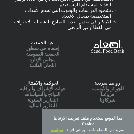
الغذاء المستدام للمستفيدين .
تشجيع الدراسات والبحوث التي تخدم الأهداف
المتخصصة بمجال الأغذية.
الابتكار في تقديم أحدث النماذج التشغيلية الاحترافية
في القطاع غير الربحي.
عن الجمعية
إطعام في سطور
Saudi Food Bank
الجمعية العمومية
مجلس الإدارة
اللجان الدائمة
روابط سريعة
الحوكمة والامتثال
الجوائز والأوسمة
جهات الإشراف والرقابة
فروعنا
اللوائح والسياسات
شركاؤنا
التقارير السنوية
التقارير المالية
هذا الموقع يستخدم ملف تعريف الارتباط
الخدمات الالكترونية
Cookie
أطلب إطعام
لمزيد من المعلومات ، يرجى قراءة
سياسة