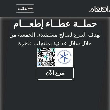
القائمة
حملــة عطــاء إطعـــام
بهدف التبرع لصالح مستفيدي الجمعية من
خلال سلال غذائية بمنتجات فاخرة
تبرع الآن