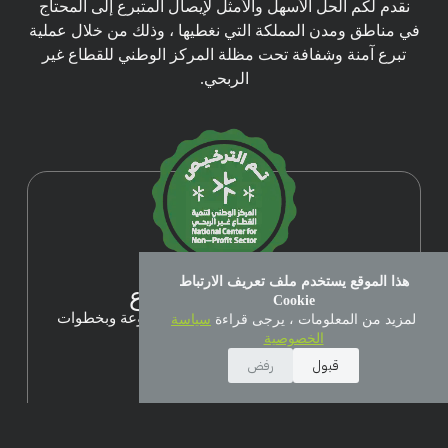
نقدم لكم الحل الأسهل والأمثل لإيصال المتبرع إلى المحتاج
في مناطق ومدن المملكة التي نغطيها ، وذلك من خلال عملية
تبرع آمنة وشفافة تحت مظلة المركز الوطني للقطاع غير
الربحي.
هذا الموقع يستخدم ملف تعريف الارتباط
منصة إطعام للتبرع
Cookie
سهلنا التبرع من خلال مجموعة فرص متنوعة وبخطوات
لمزيد من المعلومات ، يرجى قراءة
سياسة
بسيطة
الخصوصية
قبول
رفض
ساهم الآن