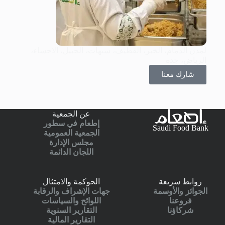
لمدن الدمام، الخبر، القطيف، سيهات، الجبيل، الاحساء،
الرياض، جدة
شارك معنا
عن الجمعية
إطعام في سطور
Saudi Food Bank
الجمعية العمومية
مجلس الإدارة
اللجان الدائمة
روابط سريعة
الحوكمة والامتثال
الجوائز والأوسمة
جهات الإشراف والرقابة
فروعنا
اللوائح والسياسات
شركاؤنا
التقارير السنوية
التقارير المالية