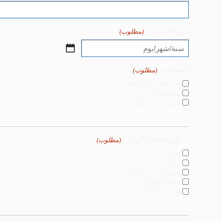
تاريخ التقديم
(مطلوب)
المنطقة
(مطلوب)
المنطقة الشرقية
منطقة الرياض
منطقة مكة المكرمة ( جدة )
1- نوع الطعام الزائد
(مطلوب)
بوفيه
ذبائح
مخبوزات / حلويات
خضار وفواكه
وجبات طازجة