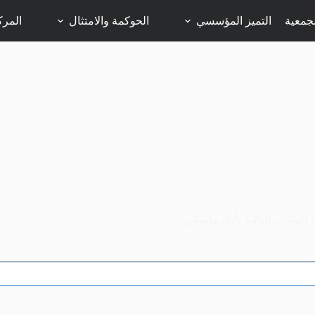
جمعية
التميز المؤسسي
الحوكمة والامتثال
المرك
بيانات التالية بأدق مايمكن :