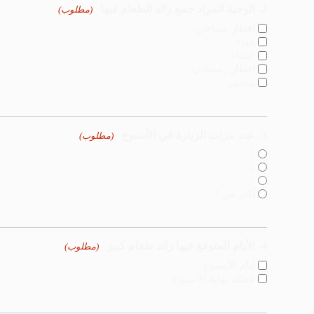
2- الوجبة المراد جمع زائد الطعام فيها
(مطلوب)
إفطار صباحي
غداء
عشاء
إفطار رمضاني
سحور
3- عدد مرات الزيارة في الأسبوع
(مطلوب)
1
2
3
أكثر من 3
4- الأيام المتوقع فيها زائد طعام كبير
(مطلوب)
أيام الأسبوع
عطلة نهاية الأسبوع