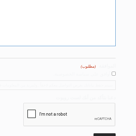
الموافقة
(مطلوب)
أوافق على سياسة الخصوصية.
سيتم حفظ بياناتك بغرض التواصل معكم لاحقاً , ولمزيد من المعلومات فضلا التو
دعنا نتأكد من أنك لست روبوت