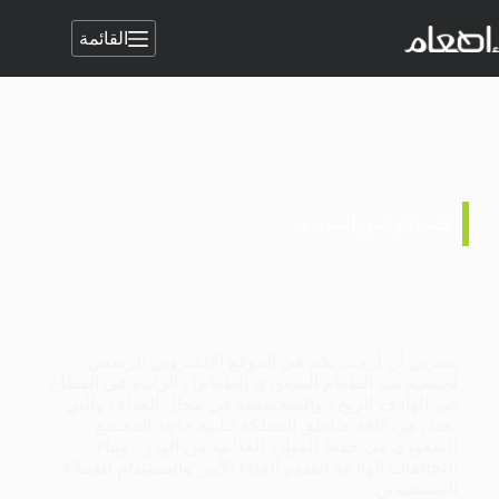
القائمة
كلمة الرئيس التنفيذي
يسرني أن أرحب بكم في الموقع الإلكتروني الرسمي
لجمعية بنك الطعام السعودي (إطعام) ، الرائدة في القطاع
غير الهادف للربح ، والمتخصصة في مجال الغذاء ، والتي
تعمل في كافة مناطق المملكة لتلبية حاجة المجتمع
السعودي في حفظ الموارد الغذائية من الهدر ، وبناء
التحالفات الهادفة لتقديم الغذاء الآمن والمستدام للعملاء
المستفيدين .