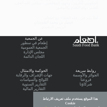
الحكومي الكريم ، وجهود المخلصين ، سائلين الله العلي
القدير دوام التقدم والتوفيق .
أهلاً بكم في رحلة العطاء مع إطعام .
فيصل بن محمد الشوشان
الرئيس التنفيذي
عن الجمعية
إطعام في سطور
Saudi Food Bank
الجمعية العمومية
مجلس الإدارة
اللجان الدائمة
روابط سريعة
الحوكمة والامتثال
الجوائز والأوسمة
جهات الإشراف والرقابة
فروعنا
اللوائح والسياسات
شركاؤنا
التقارير السنوية
التقارير المالية
هذا الموقع يستخدم ملف تعريف الارتباط
الخدمات الالكترونية
Cookie