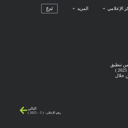
تبرع
ز الإعلامي
المزيد
من تنطبق
عليهم شروط العضوية – لحضور الاجتماع العادي للجمعية العمومية رقم : 17 ( 2 / 2025 )
الأثنين الموافق 14 أبريل 2025 في تمام الساعة : 4:30 من خلال
التالي
رقم الإعلان : ( 5 – 2025 )