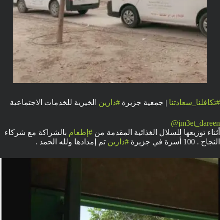
#تكافلنا_سعادتنا
| جمعية جزيرة
#دارين
الخيرية للخدمات الاجتماعية
@jm3et_dareen
أثناء توزيعها للسلال الغذائية المقدمة من
#إطعام
بالشراكة مع شركاء
النجاح . 100 أسرة في جزيرة
#دارين
تم إمدادها ولله الحمد .