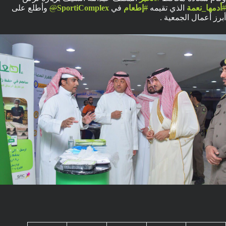
#
أدمها_نعمة
الذي تقيمه
#
إطعام
في
SportiComplex
@
وأطلع على
أبرز أعمال الجمعية .