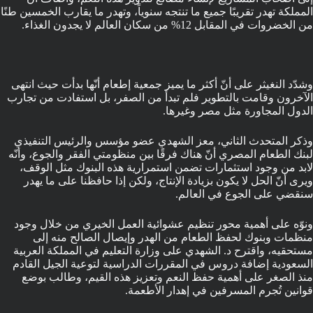
المملكة تهدر تقريبًا جميع ما تنتجه سنوياً، وتهدر ما يقارب الخمسين طنًا
من الخضروات في المقابل 12% من سكان العالم لا يجدون الغذاء.
وشدّد النغيثر على أنّ أكثر ما يميز جمعية إطعام أنّها بدأت حيث انتهى
الآخرون وقامت بالتطوير فلم تبدأ من الصفر، بل استفادت من تجارب
الدول المجاورة مثل مصر وغيرها.
وذكر المتحدث الثاني، معز الشهدي عضو مؤسس والرئيس التنفيذي
لبنك الطعام المصري أنّ هناك فرقًا بين منظومتي الفقر والجوع، وأنّه
لابد من وجود استثمارات تضمن استمرارية هذه البنوك مثل الوقف،
ويرى أنّ الحل لا يكون بزيادة الإنتاج، ولكن إذا حافظنا على ما يهدر
سنقضي على الجوع في العالم.
ونوّه على أهمية محور تنظيم عشوائية العمل الخيري من خلال وجود
منظمات وبنوك لحفظ الطعام من الهدر وإيصال الصالح منه إلى
مستحقيه، واقترح د. الشهدي على وزارة التعليم في المملكة العربية
السعودية إضافة دروس في المقررات الدراسية لتوعية الجيل القادم
منذ الصغر على أهمية حفظ النعم وتعزيز هذه القيم، وطالب بوضع
قوانين تُجرم المسرفين في إهدار الأطعمة.