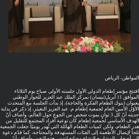
المواطن- الرياض
افتتح مؤتمر إطعام الدولي الأول جلسته الأولى صباح يوم الثلاثاء
الموافق 11 أبريل(نيسان) بمركز الملك عبد العزيز للحوار الوطني
بعنوان (بنوك الطعام الفكرة والحاجة)، إذ بدأت الجلسة مع المتحدث
الأوّل الأمين العام لجمعية إطعام م. عبد العزيز النغيثر، إذ ذكر في بداية
حديثه أنّ كل 3 ثوانٍ يموت شخص من الجوع حول العالم، وأضاف أنّ
الهدف الأساسي لجمعية إطعام كان توعية أفراد المجتمع للتقليل من
هدر الطعام، ولكن كميات الطعام الهائلة التي تُهدر يوميًا جعلت الجمعية
تلجأ لإيصال الأطعمة إلى الفئات المستهدفة والمحتاجة، كما قدّم دعوة
إلى أصحاب المشاريع لإنشاء مصانع لتدوير هذه النعم، وأضاف أنّ